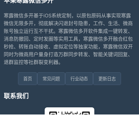
苹果寒露微信多开
寒露微信多开基于iOS系统定制，以原包原码从事实现寒露
微信无限多开，彻底解决闪退封号隐患，工作、生活、微商
账号独立运行互不干扰。寒露微信多开软件集成一键转发、
消息防撤回、定时发圈等实用工具，寒露微信多开融合红包
秒抢、转账自动接收、虚拟定位等独家功能，寒露微信双开
同时为微商用户量身打造万群同步转发、智能关键词回复、
退群监控等社群裂变利器。
首页
常见问题
行业动态
更新日志
联系我们