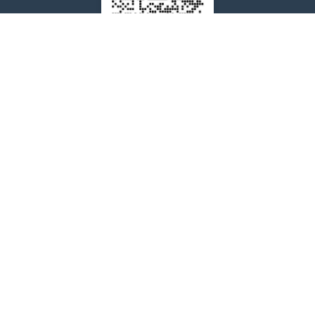
售后问题咨询客服
wxdkrj8
点击微信号即可复制
友情链接：
苹果微信多开软件推荐
苹果微信多开软件
苹果微信分身
阿修罗微信分身多开官网
代拍退单
多多出评
转单号工具
阿修罗微信多开
苹果香微信多开
犬夜叉微信多开
夜游神微信多开
小寒微信多开