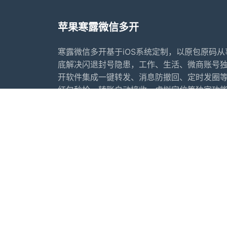
苹果寒露微信多开
寒露微信多开基于iOS系统定制，以原包原码
底解决闪退封号隐患，工作、生活、微商账号
开软件集成一键转发、消息防撤回、定时发圈
红包秒抢、转账自动接收、虚拟定位等独家功
户量身打造万群同步转发、智能关键词回复、
首页
常见问题
行业动态
更新日志
苹果微信多开软件推荐
苹果微
友情链接：
苹果香微信多开
犬夜叉微信多