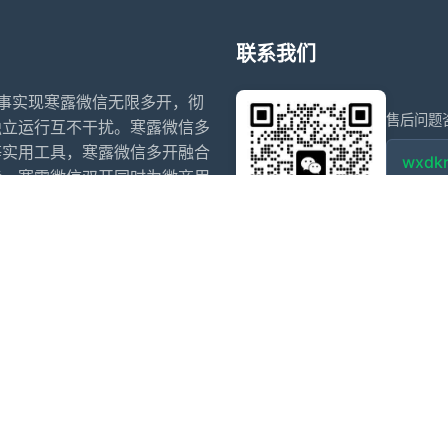
联系我们
从事实现寒露微信无限多开，彻
售后问题
独立运行互不干扰。寒露微信多
等实用工具，寒露微信多开融合
wxdkr
能，寒露微信双开同时为微商用
退群监控等社群裂变利器。
点击微信
信多开软件
苹果微信分身
阿修罗微信分身多开官网
代拍退单
开
夜游神微信多开
小寒微信多开