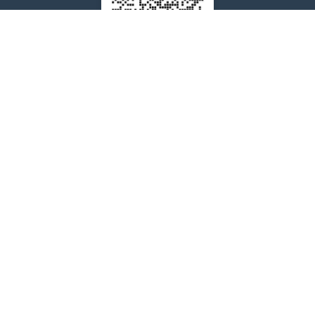
售后问题咨询客服
wxdkrj8
点击微信号即可复制
友情链接：
苹果微信多开软件推荐
苹果微信多开软件
苹果微信分身
阿修罗微信分身多开官网
代拍退单
多多出评
转单号工具
阿修罗微信多开
苹果香微信多开
犬夜叉微信多开
夜游神微信多开
小寒微信多开
推荐软件：